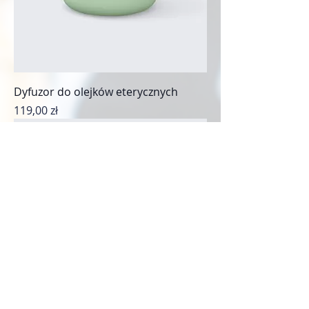
Dyfuzor do olejków eterycznych
Cena
119,00 zł