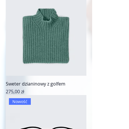
Sweter dzianinowy z golfem
Cena
275,00 zł
Nowość