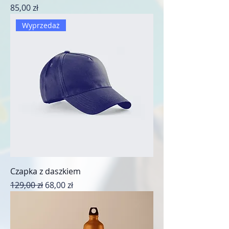
Cena
85,00 zł
Wyprzedaż
Czapka z daszkiem
Regularna cena
Cena rabatowa
129,00 zł
68,00 zł